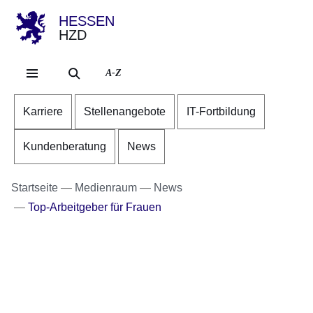
HESSEN
HZD
Direkt zum Kopf der Se
Direkt zum Inhalt
Direkt zum Fuß der Sei
A-Z
Karriere
Stellenangebote
IT-Fortbildung
Kundenberatung
News
Startseite
Medienraum
News
Top-Arbeitgeber für Frauen