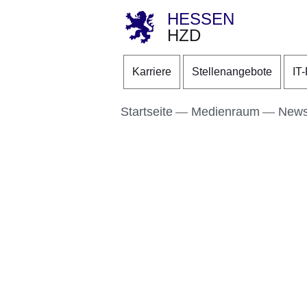
HESSEN
HZD
Direkt zum Kopf der S
Direkt zum Inhalt
Direkt zum Fuß der Se
Karriere
Stellenangebote
IT
Startseite
Medienraum
New