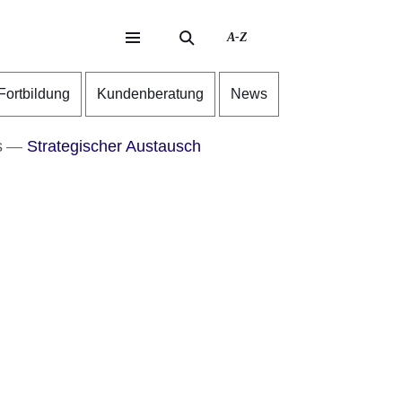
A-Z
eite
ite
-Fortbildung
Kundenberatung
News
s
Strategischer Austausch