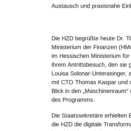
Austausch und praxisnahe Einb
Öffnet sich in einem neuen Fenster
Öffnet sich in einem neuen Fenst
Öffnet sich in einem neuen 
Öffnet sich in einem n
Öffnet sich in ein
Die HZD begrüßte heute Dr. Ti
Ministerium der Finanzen (HMd
im Hessischen Ministerium für 
ihrem Antrittsbesuch, den si
Louisa Solonar-Unterasinger,
mit CTO Thomas Kaspar und de
Blick in den „Maschinenraum“ d
des Programms.
Die Staatssekretäre erhielten 
die HZD die digitale Transfor