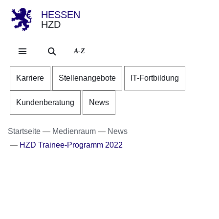
HESSEN
HZD
Direkt zum Kopf der Se
Direkt zum Inhalt
Direkt zum Fuß der Sei
A-Z
Karriere
Stellenangebote
IT-Fortbildung
Kundenberatung
News
Startseite
Medienraum
News
HZD Trainee-Programm 2022