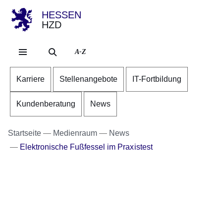
HESSEN
HZD
Direkt zum Kopf der Se
Direkt zum Inhalt
Direkt zum Fuß der Sei
A-Z
Karriere
Stellenangebote
IT-Fortbildung
Kundenberatung
News
Startseite
Medienraum
News
Elektronische Fußfessel im Praxistest