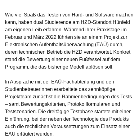
Öffnet sich in einem neuen Fenster
Öffnet sich in einem neuen Fenster
Öffnet sich in einem neuen Fenster
Öffnet sich in einem neuen Fenster
Öffnet sich in einem neuen Fenster
Wie viel Spaß das Testen von Hard- und Software machen
kann, haben dual Studierende am HZD-Standort Hünfeld
am eigenen Leib erfahren. Während ihrer Praxistage im
Februar und März 2022 führten sie an einem Projekt zur
Elektronischen Aufenthaltsüberwachung (EAÜ) durch,
deren technischen Betrieb die HZD verantwortet. Konkret
stand die Bewertung einer neuen Fußfessel auf dem
Programm, die das bisherige Modell ablösen soll.
In Absprache mit der EAÜ-Fachabteilung und den
Studienbetreuerinnen erarbeitete das zehnköpfige
Projektteam zunächst die Rahmenbedingungen des Tests
– samt Bewertungskriterien, Protokollformularen und
Testszenarien. Die dreitägige Testphase startete mit einer
Einführung, bei der neben der Technologie des Produkts
auch die rechtlichen Voraussetzungen zum Einsatz einer
EAÜ erläutert wurden.