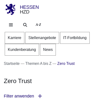
HESSEN
HZD
Direkt zum Kopf der Se
Direkt zum Inhalt
Direkt zum Fuß der Sei
A-Z
Karriere
Stellenangebote
IT-Fortbildung
Kundenberatung
News
Startseite
Themen A bis Z
Zero Trust
Zero Trust
Filter anwenden