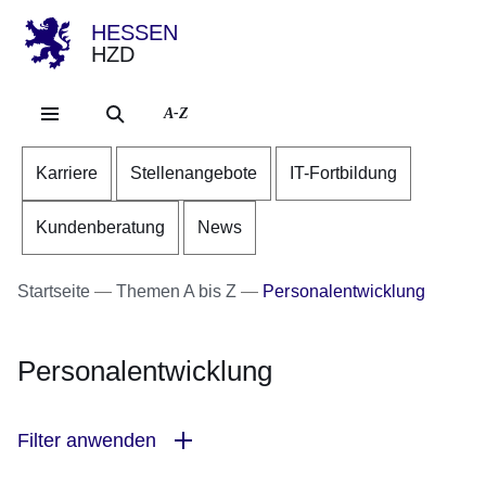
HESSEN
HZD
Direkt zum Kopf der Se
Direkt zum Inhalt
Direkt zum Fuß der Sei
A-Z
Karriere
Stellenangebote
IT-Fortbildung
Kundenberatung
News
Startseite
Themen A bis Z
Personalentwicklung
Personalentwicklung
Filter anwenden