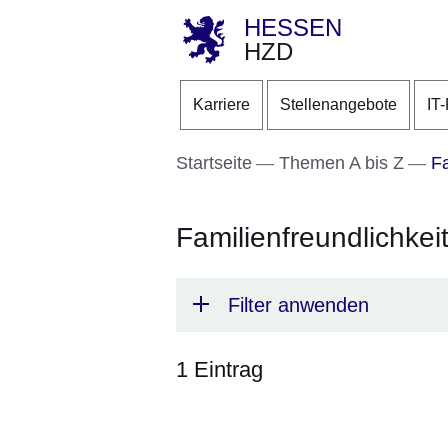
HESSEN
HZD
Direkt zum Kopf der S
Direkt zum Inhalt
Direkt zum Fuß der Se
Karriere
Stellenangebote
IT
Startseite
Themen A bis Z
Fa
Familienfreundlichkei
Filter anwenden
1 Eintrag
:1