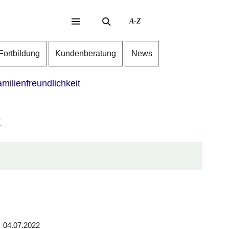
A-Z
eite
ite
-Fortbildung
Kundenberatung
News
milienfreundlichkeit
t
04.07.2022