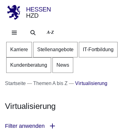
HESSEN
HZD
Direkt zum Kopf der Se
Direkt zum Inhalt
Direkt zum Fuß der Sei
A-Z
Karriere
Stellenangebote
IT-Fortbildung
Kundenberatung
News
Startseite
Themen A bis Z
Virtualisierung
Virtualisierung
Filter anwenden