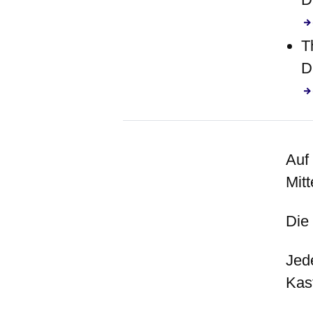
T
D
Auf
Mitt
Die
Jed
Kas