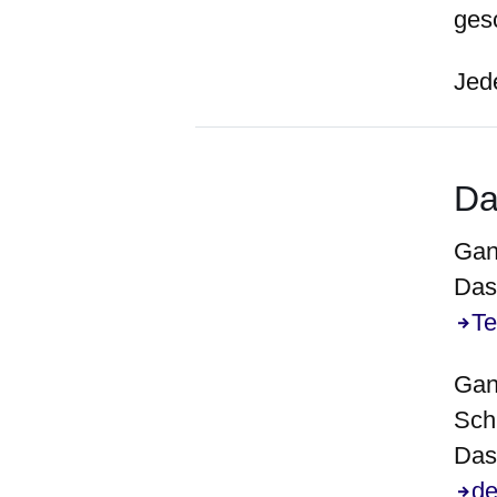
ges
Jede
Da
Gan
Das 
Te
Gan
Schr
Das 
de