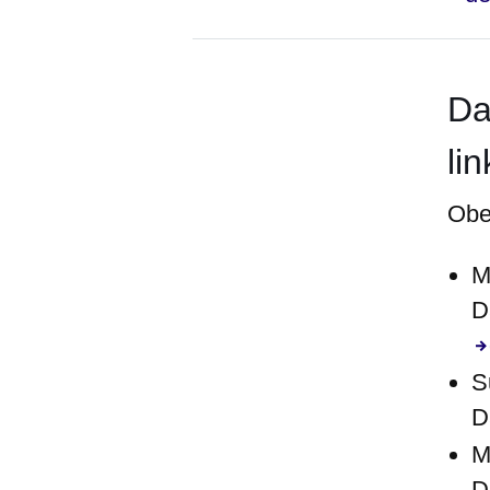
Da
li
Obe
M
D
S
D
M
D