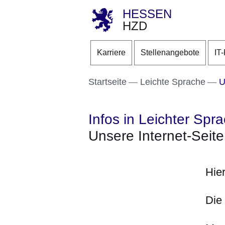
HESSEN
HZD
Direkt zum Kopf der S
Direkt zum Inhalt
Direkt zum Fuß der Se
Karriere
Stellenangebote
IT
Startseite
Leichte Sprache
Un
Infos in Leichter Spr
Unsere Internet-Seite
Hier
Die 