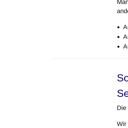
Man
and
A
A
A
So
Se
Die
Wir