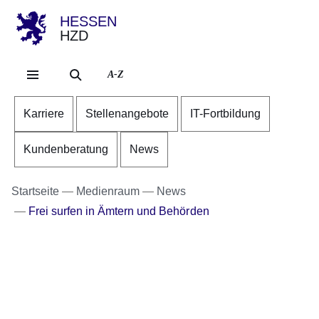
HESSEN
HZD
Direkt zum Kopf der Se
Direkt zum Inhalt
Direkt zum Fuß der Sei
A-Z
Karriere
Stellenangebote
IT-Fortbildung
Kundenberatung
News
Startseite
Medienraum
News
Frei surfen in Ämtern und Behörden